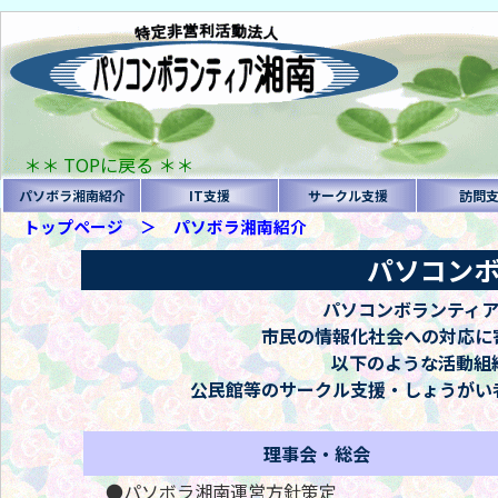
＊＊ TOPに戻る ＊＊
パソボラ湘南紹介
IT支援
サークル支援
訪問
トップページ
＞
パソボラ湘南紹介
パソコン
パソコンボランティ
市民の情報化社会への対応に
以下のような活動組
公民館等のサークル支援・しょうがい
理事会・総会
●パソボラ湘南運営方針策定